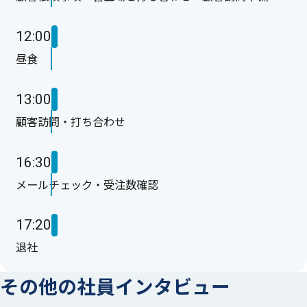
12:00
昼食
13:00
顧客訪問・打ち合わせ
#02
16:30
人との繋がりを大切に、
メールチェック・受注数確認
モノづくりを円滑に行います。
17:20
Y.K
三重工場 製造部 技術課
退社
その他の社員インタビュー