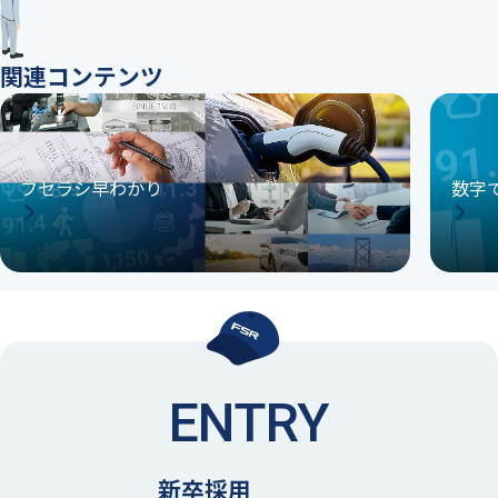
関連コンテンツ
フセラシ早わかり
数字
ENTRY
新卒採用