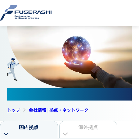
ビ
このページの本文へ
株式会
ス
ッ
ビ
ス
拠点・ネットワーク
ッ
トップ
会社情報 | 拠点・ネットワーク
横
国内拠点
海外拠点