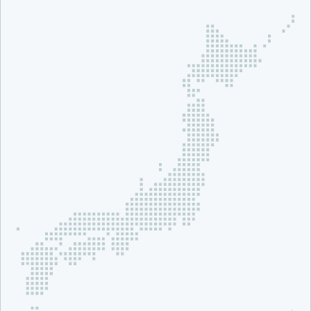
ビ
ス
ッ
岡
ラ
ァ
ー