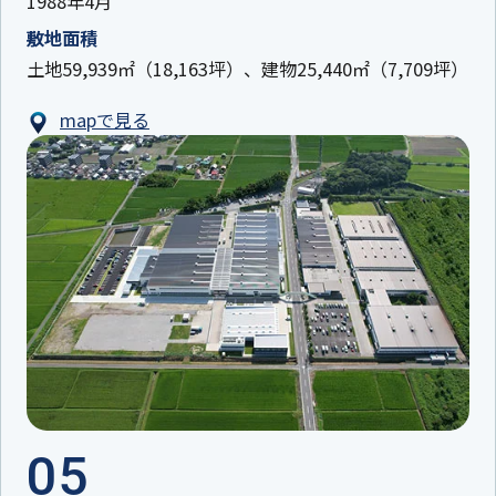
1988年4月
敷地面積
土地59,939㎡（18,163坪）、建物25,440㎡（7,709坪）
mapで見る
05