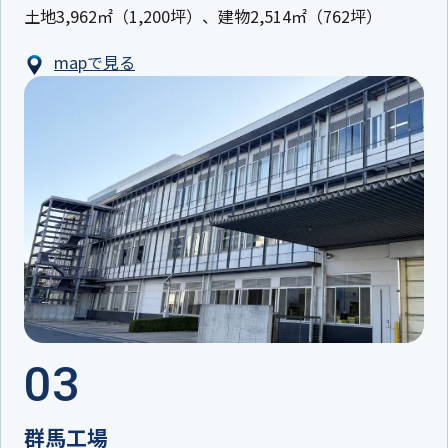
土地3,962㎡（1,200坪）、建物2,514㎡（762坪）
mapで見る
03
群馬工場